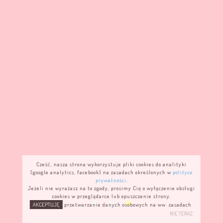
Cześć, nasza strona wykorzystuje pliki cookies do analityki
(google analytics, facebook) na zasadach określonych w
polityce
prywatności
.
Jeżeli nie wyrażasz na to zgody, prosimy Cię o wyłączenie obsługi
cookies w przeglądarce lub opuszczenie strony.
AKCEPTUJĘ
przetwarzanie danych osobowych na ww. zasadach.
NIE TERAZ