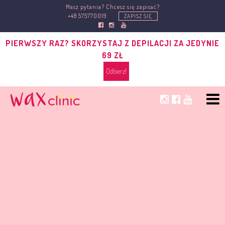
Masz pytania? Chcesz się zapisać?
+48 575770019
ZAPISZ SIĘ
PIERWSZY RAZ? SKORZYSTAJ Z DEPILACJI ZA JEDYNIE
69 ZŁ
Odbierz!