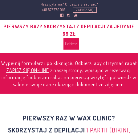
Masz pytania? Chcesz się zapisać?
+48 575770019
ZAPISZ SIĘ
PIERWSZY RAZ? SKORZYSTAJ Z DEPILACJI ZA JEDYNIE
69 ZŁ
Odbierz!
Wypełnij formularz i po kliknięciu
Odbierz
, aby otrzymać rabat
ZAPISZ SIĘ ON-LINE
z naszej strony, wpisując w rezerwacji
informację "
odbieram rabat na pierwszą wizytę
" i potwierdź w
salonie swoje dane okazując dokument ze zdjęciem.
PIERWSZY RAZ W WAX CLINIC?
SKORZYSTAJ Z DEPILACJI
1 PARTII (BIKINI,