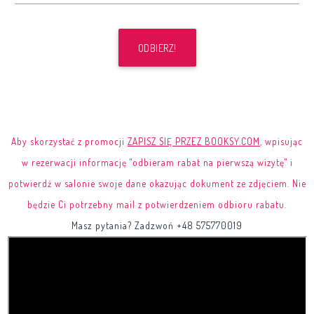
ODBIERZ!
Aby skorzystać z promocji
ZAPISZ SIĘ PRZEZ BOOKSY.COM
, wpisując
w rezerwacji informację "odbieram rabat na pierwszą wizytę" i
potwierdź w salonie swoje dane okazując dokument ze zdjęciem
. Nie
będzie Ci potrzebny mail z potwierdzeniem odbioru rabatu.
Masz pytania? Zadzwoń +48 575770019