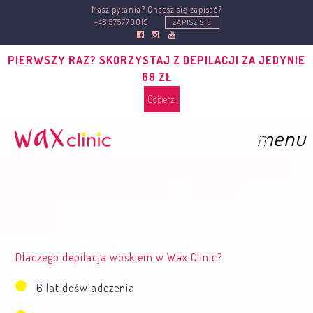
Masz pytania? Chcesz się zapisać?
+48 575770019
ZAPISZ SIĘ
PIERWSZY RAZ? SKORZYSTAJ Z DEPILACJI ZA JEDYNIE
69 ZŁ
Odbierz!
menu
Dlaczego depilacja woskiem w Wax Clinic?
6 lat doświadczenia