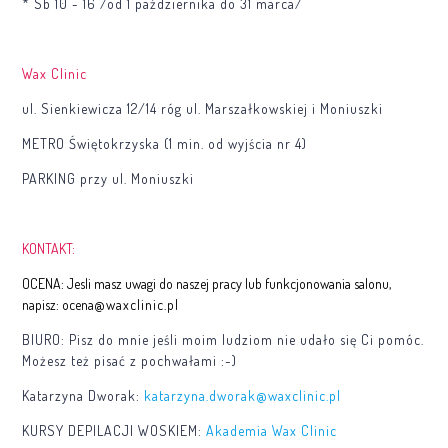
* Sb 10 - 16 /od 1 października do 31 marca/
Wax Clinic
ul. Sienkiewicza 12/14 róg ul. Marszałkowskiej i Moniuszki
METRO
Świętokrzyska (1 min. od wyjścia nr 4)
PARKING
przy ul. Moniuszki
KONTAKT:
OCENA:
Jesli masz uwagi do naszej pracy lub funkcjonowania salonu,
napisz: ocena
@waxclinic.pl
BIURO:
Pisz do mnie jeśli moim ludziom nie udało się Ci pomóc.
Możesz też pisać z pochwałami :-)
Katarzyna Dworak:
katarzyna.dworak@waxclinic.pl
KURSY DEPILACJI WOSKIEM:
Akademia Wax Clinic